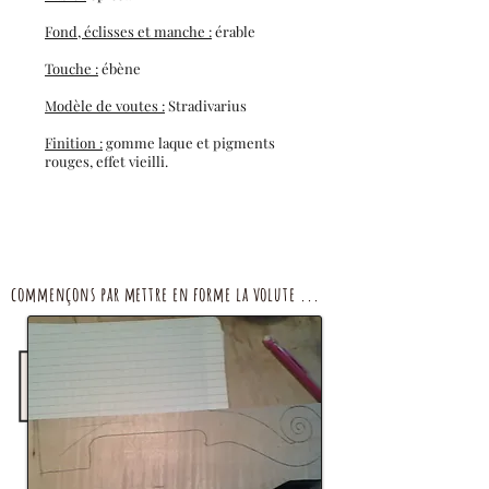
Fond, éclisses et manche :
érable
Touche :
ébène
Modèle de voutes :
Stradivarius
Finition :
gomme laque et pigments
rouges, effet vieilli.
commençons par mettre en forme la volute ...