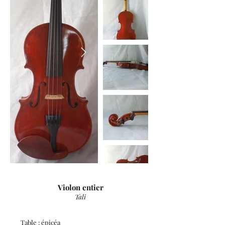
Violon entier
Tali
Table :
épicéa